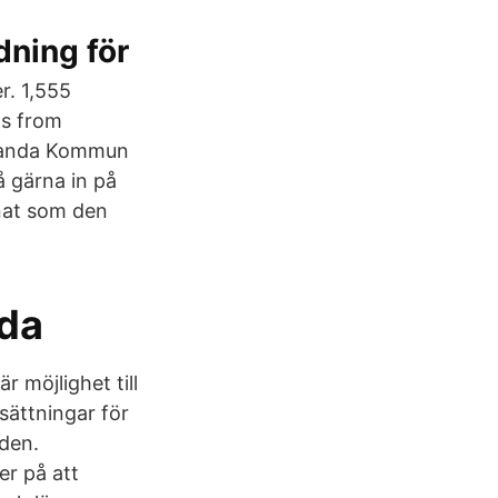
dning för
. 1,555
os from
aranda Kommun
 gärna in på
nat som den
nda
r möjlighet till
sättningar för
rden.
er på att