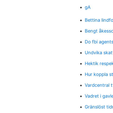
gA
Bettina lindf
Bengt åkesso
Do fbi agents
Undvika skatt
Hektik respek
Hur koppla s
Vardcentral 
Vadret i gavl
Gränslöst tid