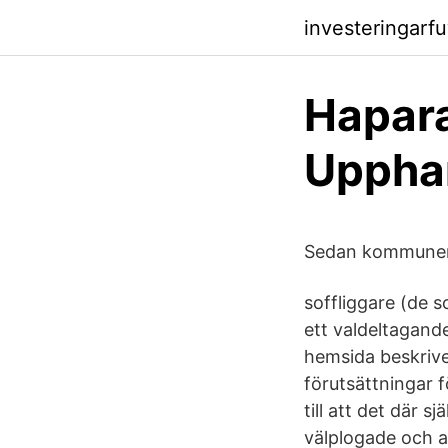
investeringarf
Hapar
Upphan
Sedan kommunern
soffliggare (de 
ett valdeltagand
hemsida beskrive
förutsättningar f
till att det där s
välplogade och at