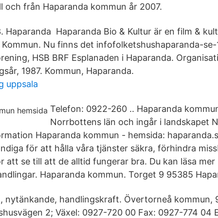
till och från Haparanda kommun år 2007.
.3. Haparanda Haparanda Bio & Kultur är en film & ku
 Kommun. Nu finns det infofolketshushaparanda-se-1
rening, HSB BRF Esplanaden i Haparanda. Organisat
ngsår, 1987. Kommun, Haparanda.
ng uppsala
Telefon: 0922-260 .. Haparanda kommun 
Norrbottens län och ingår i landskapet 
formation Haparanda kommun - hemsida: haparanda.s
diga för att hålla våra tjänster säkra, förhindra mis
r att se till att de alltid fungerar bra. Du kan läsa m
dlingar. Haparanda kommun. Torget 9 95385 Hapar
d, nytänkande, handlingskraft. Övertorneå kommun, 
shusvägen 2; Växel: 0927-720 00 Fax: 0927-774 04 E