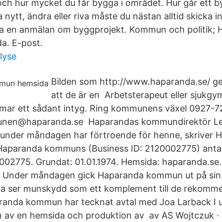
h hur mycket du får bygga i området. Hur går ett by
nytt, ändra eller riva måste du nästan alltid skicka
ra en anmälan om byggprojekt. Kommun och politik;
a. E-post.
lyse
Bilden som http://www.haparanda.se/ ger 
att de är en Arbetsterapeut eller sjukgy
ar ett sådant intyg. Ring kommunens växel 0927-720
nnunen@haparanda.se Haparandas kommundirektör L
 under måndagen har förtroende för henne, skriver 
Haparanda kommuns (Business ID: 2120002775) antal
002775. Grundat: 01.01.1974. Hemsida: haparanda.se.
 Under måndagen gick Haparanda kommun ut på sin
rna ser munskydd som ett komplement till de rekomm
anda kommun har tecknat avtal med Joa Larback I u
n av en hemsida och produktion av av AS Wojtczuk 