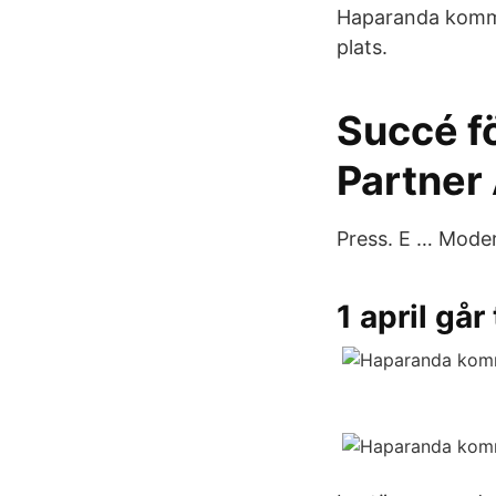
Haparanda kommun
plats.
Succé f
Partner
Press. E … Moder
1 april går