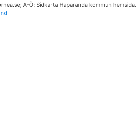
nea.se; A-Ö; Sidkarta Haparanda kommun hemsida
and