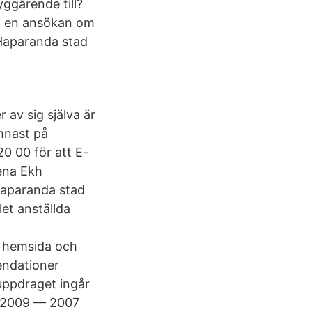
ggärende till?
 in en ansökan om
 Haparanda stad
av sig själva är
mnast på
 00 för att E-
ena Ekh
Haparanda stad
et anställda
 hemsida och
endationer
ppdraget ingår
· 2009 — 2007