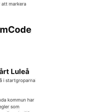
 att markera
 imCode
Vårt Luleå
 i startgroparna
anda kommun har
regler som