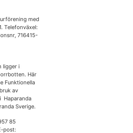
lturförening med
. Telefonväxel:
ionsnr, 716415-
ligger i
Norrbotten. Här
e Funktionella
sbruk av
er i Haparanda
anda Sverige.
957 85
-post: