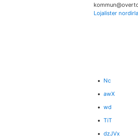
kommun@overtor
Lojalister nordirl
Nc
awX
wd
TiT
dzJVx