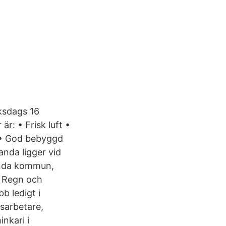
ksdags 16
r: • Frisk luft •
 • God bebyggd
anda ligger vid
anda kommun,
k Regn och
b ledigt i
sarbetare,
nkari i