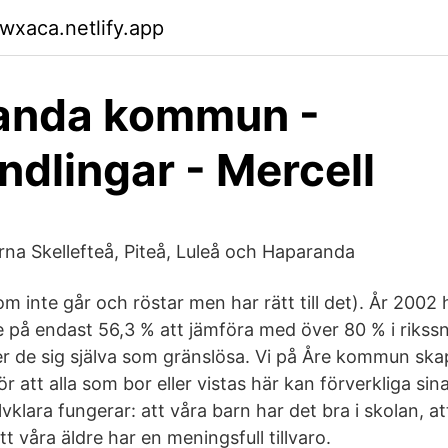
uwxaca.netlify.app
anda kommun -
dlingar - Mercell
a Skellefteå, Piteå, Luleå och Haparanda
som inte går och röstar men har rätt till det). År 20
e på endast 56,3 % att jämföra med över 80 % i rikssn
r de sig själva som gränslösa. Vi på Åre kommun ska
ör att alla som bor eller vistas här kan förverkliga si
jälvklara fungerar: att våra barn har det bra i skolan, a
t våra äldre har en meningsfull tillvaro.