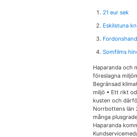
21 eur sek
Eskilstuna kn
Fordonshandl
Somfilms hind
Haparanda och mi
föreslagna miljö
Begränsad klimat
miljö • Ett rikt
kusten och därf
Norrbottens län 
många plusgrader 
Haparanda kommu
Kundservicemedar