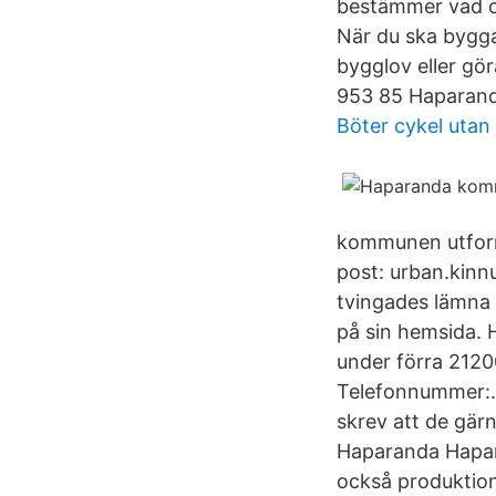
bestämmer vad oc
När du ska bygga 
bygglov eller gö
953 85 Haparand
Böter cykel utan 
kommunen utform
post: urban.ki
tvingades lämna
på sin hemsida. 
under förra 2120
Telefonnummer:.
skrev att de gä
Haparanda Hapar
också produktio