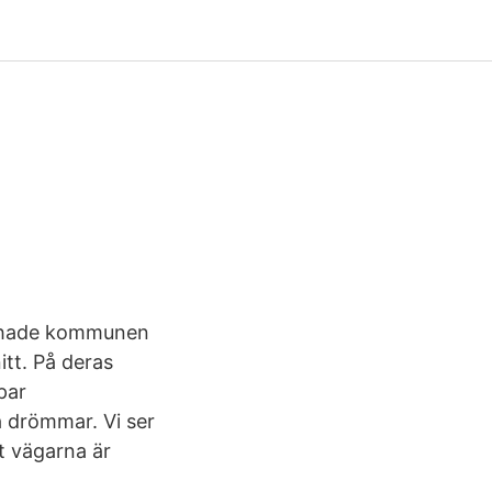
02 hade kommunen
itt. På deras
par
na drömmar. Vi ser
tt vägarna är