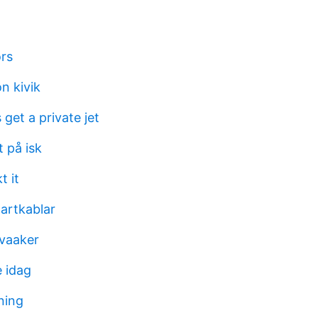
ors
n kivik
 get a private jet
 på isk
t it
tartkablar
tvaaker
e idag
ning