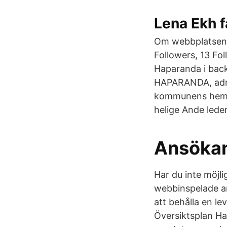
Lena Ekh f
Om webbplatsen 
Followers, 13 Fo
Haparanda i bac
HAPARANDA, adre
kommunens hemsi
helige Ande leder
Ansökan
Har du inte möjlig
webbinspelade an
att behålla en l
Översiktsplan Ha