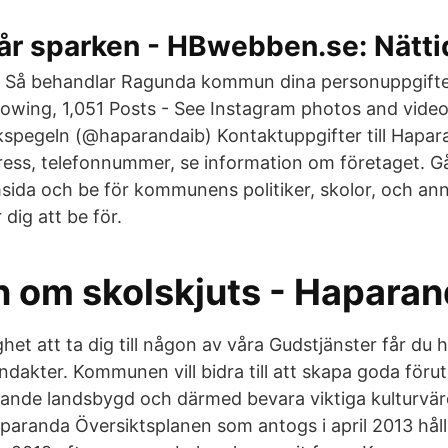
år sparken - HBwebben.se: Nätti
Så behandlar Ragunda kommun dina personuppgifter
llowing, 1,051 Posts - See Instagram photos and vide
kspegeln (@haparandaib) Kontaktuppgifter till Hap
ss, telefonnummer, se information om företaget. Gå
da och be för kommunens politiker, skolor, och an
 dig att be för.
 om skolskjuts - Hapara
het att ta dig till någon av våra Gudstjänster får du hä
dakter. Kommunen vill bidra till att skapa goda förut
evande landsbygd och därmed bevara viktiga kulturvä
paranda Översiktsplanen som antogs i april 2013 håll