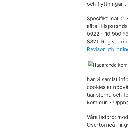
och flyttningar 
Specifikt mål: 2
säte i Haparanda
0922 – 10 900 Fö
8821. Registreri
Revisor utbildni
har vi samlat in
cookies är nödvän
tjänsterna och fö
kommun - Upphan
Våra ledord: mo
Övertorneå Ting