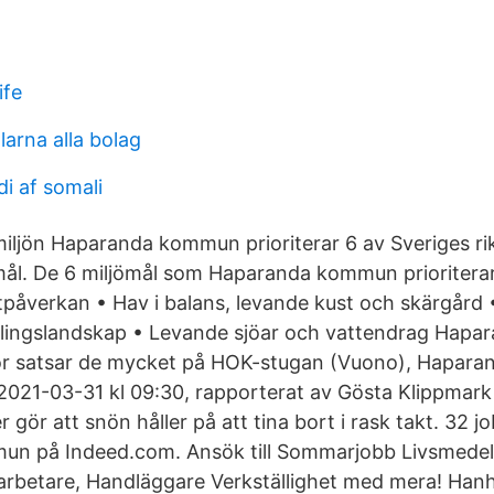
ife
arna alla bolag
i af somali
ljön Haparanda kommun prioriterar 6 av Sveriges ri
mål. De 6 miljömål som Haparanda kommun prioriterar ä
påverkan • Hav i balans, levande kust och skärgård
 odlingslandskap • Levande sjöar och vattendrag Hapar
ör satsar de mycket på HOK-stugan (Vuono), Hapar
2021-03-31 kl 09:30, rapporterat av Gösta Klippmar
gör att snön håller på att tina bort i rask takt. 32 job
n på Indeed.com. Ansök till Sommarjobb Livsmedel
betare, Handläggare Verkställighet med mera! Hanhi